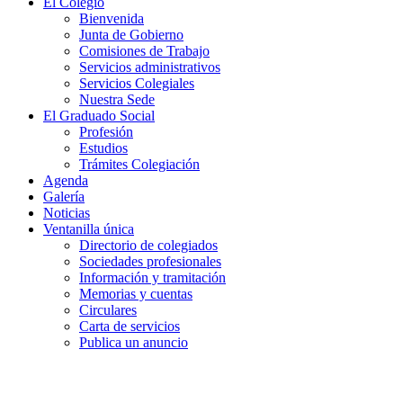
El Colegio
Bienvenida
Junta de Gobierno
Comisiones de Trabajo
Servicios administrativos
Servicios Colegiales
Nuestra Sede
El Graduado Social
Profesión
Estudios
Trámites Colegiación
Agenda
Galería
Noticias
Ventanilla única
Directorio de colegiados
Sociedades profesionales
Información y tramitación
Memorias y cuentas
Circulares
Carta de servicios
Publica un anuncio