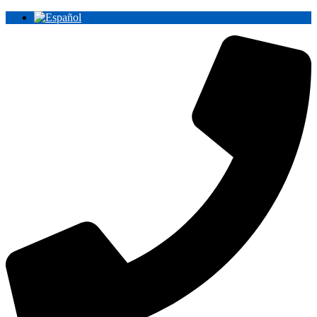
Ir
al
contenido