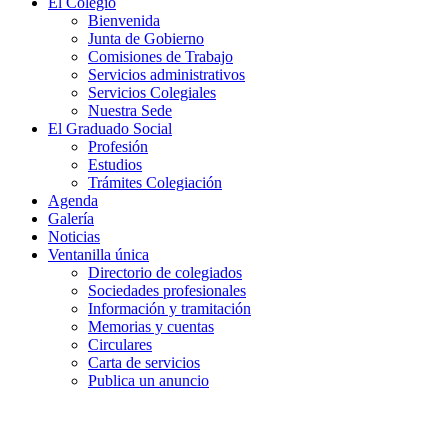
El Colegio
Bienvenida
Junta de Gobierno
Comisiones de Trabajo
Servicios administrativos
Servicios Colegiales
Nuestra Sede
El Graduado Social
Profesión
Estudios
Trámites Colegiación
Agenda
Galería
Noticias
Ventanilla única
Directorio de colegiados
Sociedades profesionales
Información y tramitación
Memorias y cuentas
Circulares
Carta de servicios
Publica un anuncio