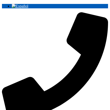
Ir
al
contenido