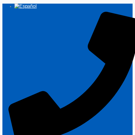
Ir
al
contenido