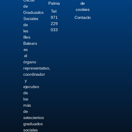
Oficial
Palma
de
de
cookies
Tel:
Graduados
971
Contacto
Sociales
229
de
033
les
Illes
Balears
es
el
órgano
representativo,
coordinador
y
ejecutivo
de
los
más
de
setecientos
graduados
sociales