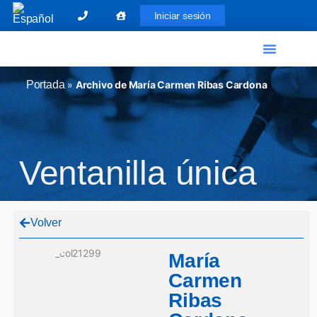
Iniciar sesión
El Graduado Social
Ventanilla única
Portada
»
Archivo de María Carmen Ribas Cardona
Ventanilla única
Volver
María
Carmen
Ribas