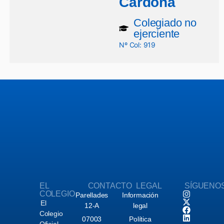
Cardona
Colegiado no
ejerciente
Nº Col: 919
EL
CONTACTO
LEGAL
SÍGUENO
COLEGIO
Parellades
Información
El
12-A
legal
Colegio
07003
Política