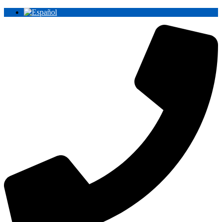
Ir
al
contenido