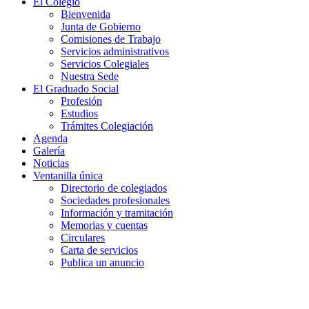
El Colegio
Bienvenida
Junta de Gobierno
Comisiones de Trabajo
Servicios administrativos
Servicios Colegiales
Nuestra Sede
El Graduado Social
Profesión
Estudios
Trámites Colegiación
Agenda
Galería
Noticias
Ventanilla única
Directorio de colegiados
Sociedades profesionales
Información y tramitación
Memorias y cuentas
Circulares
Carta de servicios
Publica un anuncio