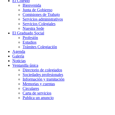
El Colegio
Bienvenida
Junta de Gobierno
Comisiones de Trabajo
Servicios administrativos
Servicios Colegiales
Nuestra Sede
El Graduado Social
Profesión
Estudios
Trámites Colegiación
Agenda
Galería
Noticias
Ventanilla única
Directorio de colegiados
Sociedades profesionales
Información y tramitación
Memorias y cuentas
Circulares
Carta de servicios
Publica un anuncio