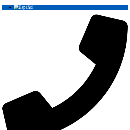
Ir
al
contenido