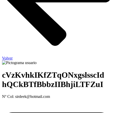
Volver
cVzKvhkIKfZTqONxgslsscId
hQCkBTfBbbzIIBhjiLTFZuI
Nº Col: sirdeek@hotmail.com