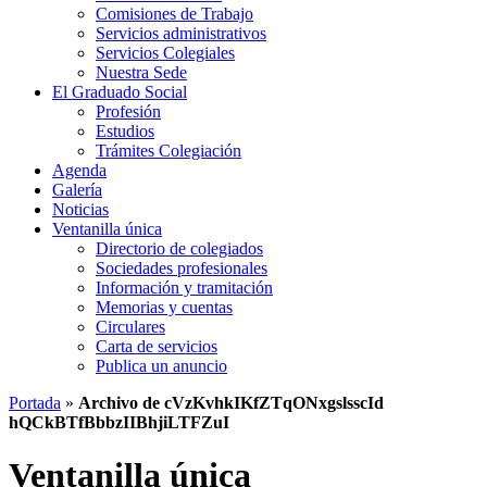
Comisiones de Trabajo
Servicios administrativos
Servicios Colegiales
Nuestra Sede
El Graduado Social
Profesión
Estudios
Trámites Colegiación
Agenda
Galería
Noticias
Ventanilla única
Directorio de colegiados
Sociedades profesionales
Información y tramitación
Memorias y cuentas
Circulares
Carta de servicios
Publica un anuncio
Portada
»
Archivo de cVzKvhkIKfZTqONxgslsscId
hQCkBTfBbbzIIBhjiLTFZuI
Ventanilla única