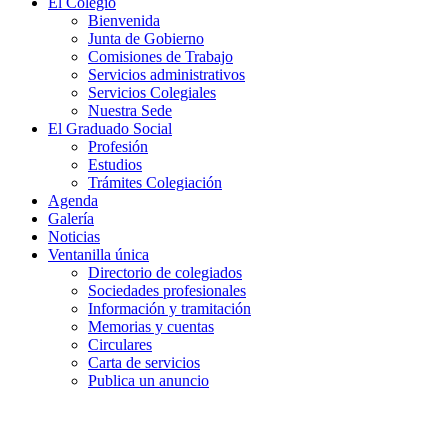
El Colegio
Bienvenida
Junta de Gobierno
Comisiones de Trabajo
Servicios administrativos
Servicios Colegiales
Nuestra Sede
El Graduado Social
Profesión
Estudios
Trámites Colegiación
Agenda
Galería
Noticias
Ventanilla única
Directorio de colegiados
Sociedades profesionales
Información y tramitación
Memorias y cuentas
Circulares
Carta de servicios
Publica un anuncio