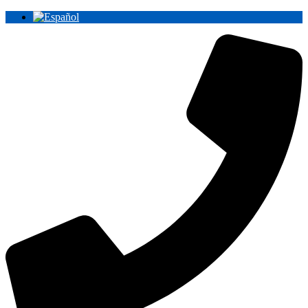
Ir
al
contenido