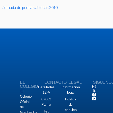
Jornada de puertas abiertas 2010
EL
CONTACTO
LEGAL
SÍGUENO
COLEGIO
Parellades
Información
El
12-A
legal
Colegio
07003
Política
Oficial
Palma
de
de
cookies
Tel:
Graduados