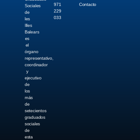
971
Contacto
Sociales
229
de
033
les
Illes
Balears
es
el
órgano
representativo,
coordinador
y
ejecutivo
de
los
más
de
setecientos
graduados
sociales
de
esta