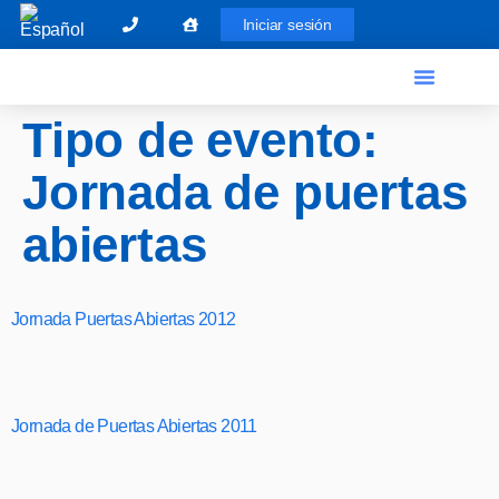
Iniciar sesión
El Graduado Social
Ventanilla única
Tipo de evento:
Jornada de puertas
abiertas
Jornada Puertas Abiertas 2012
Jornada de Puertas Abiertas 2011