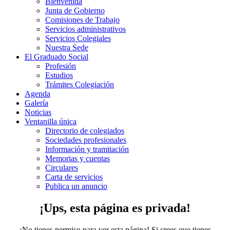
Bienvenida
Junta de Gobierno
Comisiones de Trabajo
Servicios administrativos
Servicios Colegiales
Nuestra Sede
El Graduado Social
Profesión
Estudios
Trámites Colegiación
Agenda
Galería
Noticias
Ventanilla única
Directorio de colegiados
Sociedades profesionales
Información y tramitación
Memorias y cuentas
Circulares
Carta de servicios
Publica un anuncio
¡Ups, esta página es privada!
¡No tienes permiso para ver esta página!
Si crees que tienes