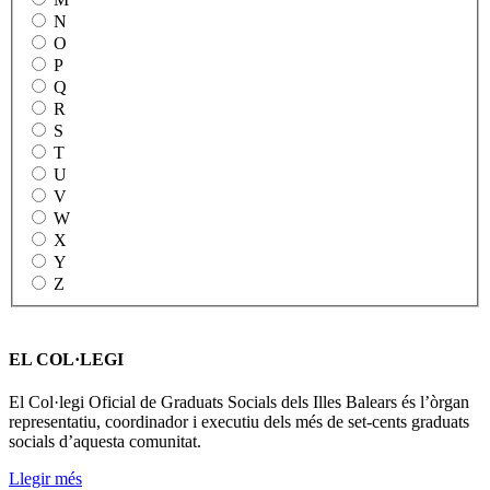
N
O
P
Q
R
S
T
U
V
W
X
Y
Z
EL COL·LEGI
El Col·legi Oficial de Graduats Socials dels Illes Balears és l’òrgan
representatiu, coordinador i executiu dels més de set-cents graduats
socials d’aquesta comunitat.
Llegir més