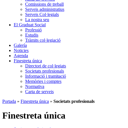
Comissions de treball
Serveis administratius
Serveis Col·legials
La nostra seu
El Graduat Social
Professió
Estudis
Tràmits col·legiació
Galería
Noticies
Agenda
Finestreta única
Directori de col·legiats
Societats profesionals
Informació i tramitació
Memòries i comptes
Normativa
Carta de serveis
Portada
»
Finestreta única
»
Societats profesionals
Finestreta única