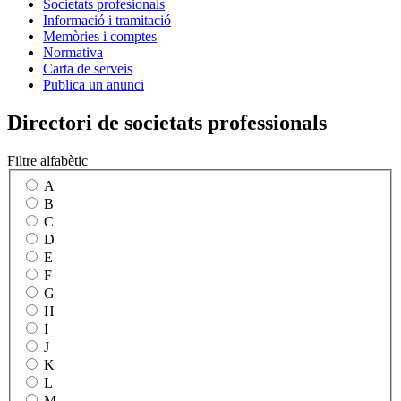
Societats profesionals
Informació i tramitació
Memòries i comptes
Normativa
Carta de serveis
Publica un anunci
Directori de societats professionals
Filtre alfabètic
A
B
C
D
E
F
G
H
I
J
K
L
M