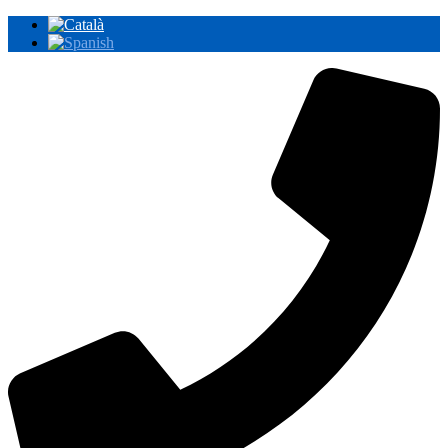
Vés
al
contingut