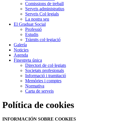
Comissions de treball
Serveis administratius
Serveis Col·legials
La nostra seu
El Graduat Social
Professió
Estudis
Tràmits col·legiació
Galería
Noticies
Agenda
Finestreta única
Directori de col·legiats
Societats profesionals
Informació i tramitació
Memòries i comptes
Normativa
Carta de serveis
Política de cookies
INFORMACIÓN SOBRE COOKIES