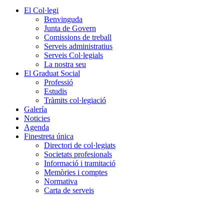
El Col·legi
Benvinguda
Junta de Govern
Comissions de treball
Serveis administratius
Serveis Col·legials
La nostra seu
El Graduat Social
Professió
Estudis
Tràmits col·legiació
Galería
Noticies
Agenda
Finestreta única
Directori de col·legiats
Societats profesionals
Informació i tramitació
Memòries i comptes
Normativa
Carta de serveis