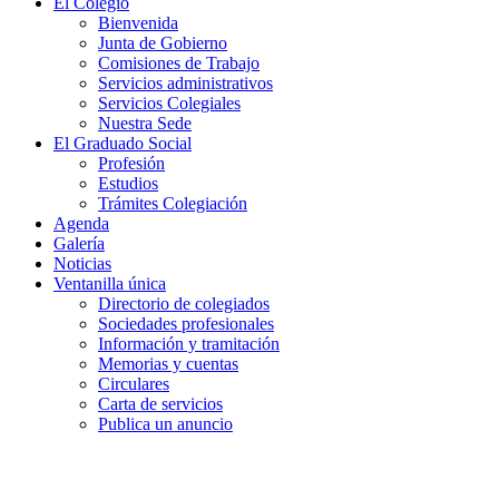
El Colegio
Bienvenida
Junta de Gobierno
Comisiones de Trabajo
Servicios administrativos
Servicios Colegiales
Nuestra Sede
El Graduado Social
Profesión
Estudios
Trámites Colegiación
Agenda
Galería
Noticias
Ventanilla única
Directorio de colegiados
Sociedades profesionales
Información y tramitación
Memorias y cuentas
Circulares
Carta de servicios
Publica un anuncio