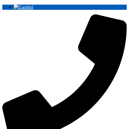
Ir
al
contenido