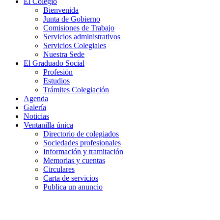
El Colegio
Bienvenida
Junta de Gobierno
Comisiones de Trabajo
Servicios administrativos
Servicios Colegiales
Nuestra Sede
El Graduado Social
Profesión
Estudios
Trámites Colegiación
Agenda
Galería
Noticias
Ventanilla única
Directorio de colegiados
Sociedades profesionales
Información y tramitación
Memorias y cuentas
Circulares
Carta de servicios
Publica un anuncio