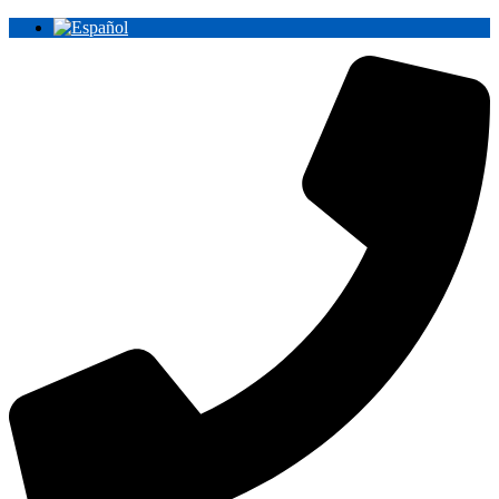
Ir
al
contenido