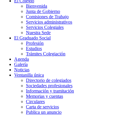
El Colegio
Bienvenida
Junta de Gobierno
Comisiones de Trabajo
Servicios administrativos
Servicios Colegiales
Nuestra Sede
El Graduado Social
Profesión
Estudios
Trámites Colegiación
Agenda
Galería
Noticias
Ventanilla única
Directorio de colegiados
Sociedades profesionales
Información y tramitación
Memorias y cuentas
Circulares
Carta de servicios
Publica un anuncio