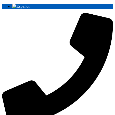
Ir
al
contenido