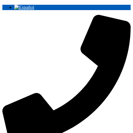
Ir
al
contenido