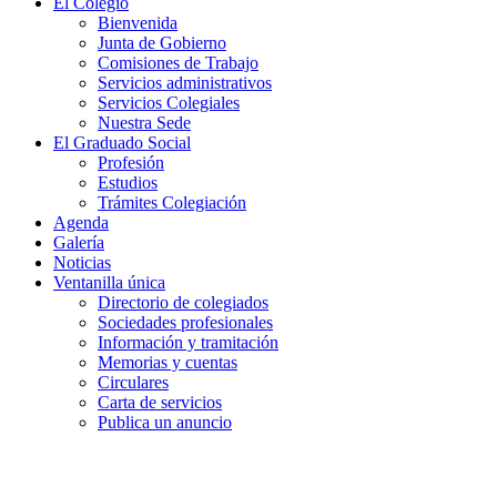
El Colegio
Bienvenida
Junta de Gobierno
Comisiones de Trabajo
Servicios administrativos
Servicios Colegiales
Nuestra Sede
El Graduado Social
Profesión
Estudios
Trámites Colegiación
Agenda
Galería
Noticias
Ventanilla única
Directorio de colegiados
Sociedades profesionales
Información y tramitación
Memorias y cuentas
Circulares
Carta de servicios
Publica un anuncio