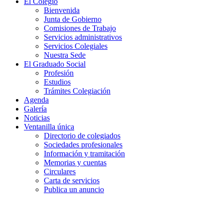
El Colegio
Bienvenida
Junta de Gobierno
Comisiones de Trabajo
Servicios administrativos
Servicios Colegiales
Nuestra Sede
El Graduado Social
Profesión
Estudios
Trámites Colegiación
Agenda
Galería
Noticias
Ventanilla única
Directorio de colegiados
Sociedades profesionales
Información y tramitación
Memorias y cuentas
Circulares
Carta de servicios
Publica un anuncio