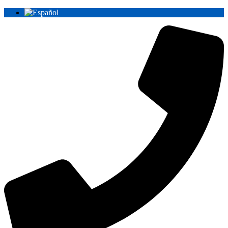
Ir
al
contenido