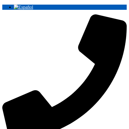
Ir
al
contenido