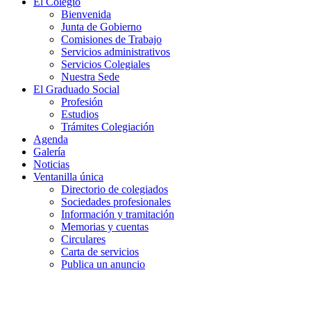
El Colegio
Bienvenida
Junta de Gobierno
Comisiones de Trabajo
Servicios administrativos
Servicios Colegiales
Nuestra Sede
El Graduado Social
Profesión
Estudios
Trámites Colegiación
Agenda
Galería
Noticias
Ventanilla única
Directorio de colegiados
Sociedades profesionales
Información y tramitación
Memorias y cuentas
Circulares
Carta de servicios
Publica un anuncio