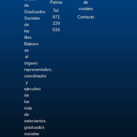
Palma
de
de
cookies
Tel:
Graduados
971
Contacto
Sociales
229
de
033
les
Illes
Balears
es
el
órgano
representativo,
coordinador
y
ejecutivo
de
los
más
de
setecientos
graduados
sociales