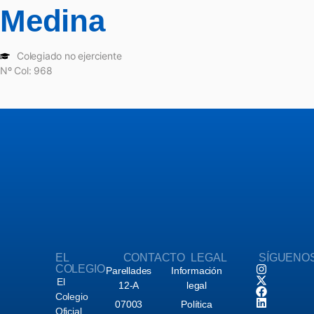
Medina
Colegiado no ejerciente
Nº Col: 968
EL
CONTACTO
LEGAL
SÍGUENO
COLEGIO
Parellades
Información
El
12-A
legal
Colegio
07003
Política
Oficial