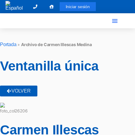
Iniciar sesión
El Graduado Social
Ventanilla única
Portada
»
Archivo de Carmen Illescas Medina
Ventanilla única
VOLVER
Carmen Illescas