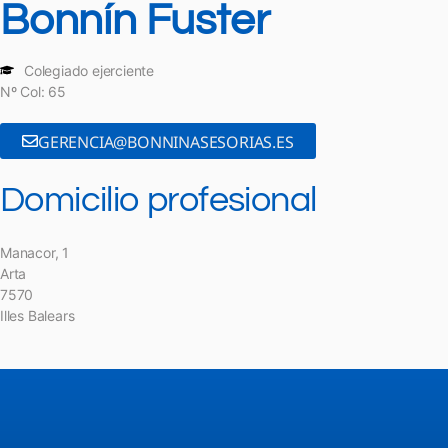
Bonnín Fuster
Colegiado ejerciente
Nº Col: 65
GERENCIA@BONNINASESORIAS.ES
Domicilio profesional
Manacor, 1
Arta
7570
Illes Balears