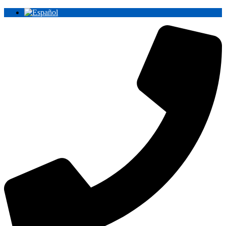
Ir
al
contenido