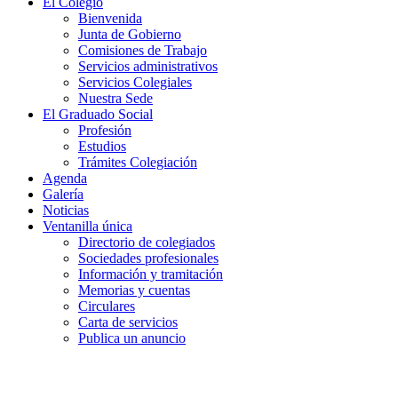
El Colegio
Bienvenida
Junta de Gobierno
Comisiones de Trabajo
Servicios administrativos
Servicios Colegiales
Nuestra Sede
El Graduado Social
Profesión
Estudios
Trámites Colegiación
Agenda
Galería
Noticias
Ventanilla única
Directorio de colegiados
Sociedades profesionales
Información y tramitación
Memorias y cuentas
Circulares
Carta de servicios
Publica un anuncio