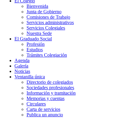
El Colegio
Bienvenida
Junta de Gobierno
Comisiones de Trabajo
Servicios administrativos
Servicios Colegiales
Nuestra Sede
El Graduado Social
Profesión
Estudios
Trámites Colegiación
Agenda
Galería
Noticias
Ventanilla única
Directorio de colegiados
Sociedades profesionales
Información y tramitación
Memorias y cuentas
Circulares
Carta de servicios
Publica un anuncio