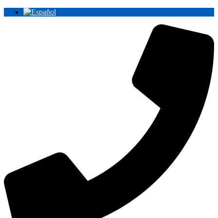
Ir
al
contenido