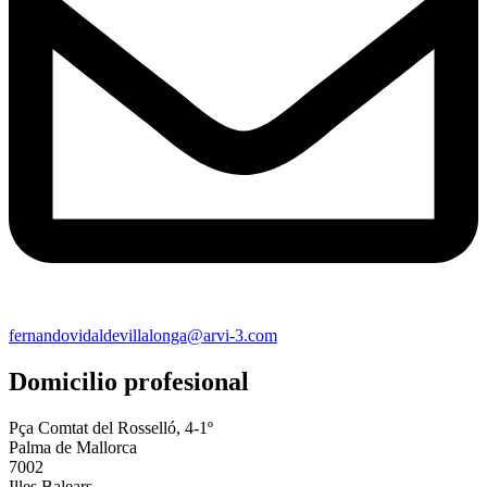
fernandovidaldevillalonga@arvi-3.com
Domicilio profesional
Pça Comtat del Rosselló, 4-1º
Palma de Mallorca
7002
Illes Balears