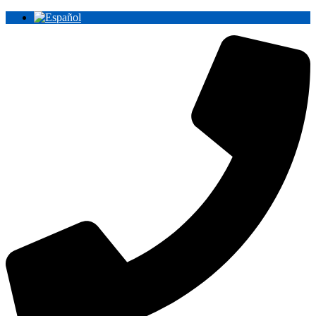
Ir
al
contenido