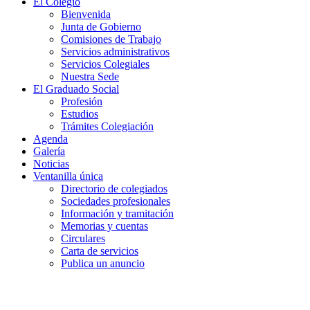
El Colegio
Bienvenida
Junta de Gobierno
Comisiones de Trabajo
Servicios administrativos
Servicios Colegiales
Nuestra Sede
El Graduado Social
Profesión
Estudios
Trámites Colegiación
Agenda
Galería
Noticias
Ventanilla única
Directorio de colegiados
Sociedades profesionales
Información y tramitación
Memorias y cuentas
Circulares
Carta de servicios
Publica un anuncio