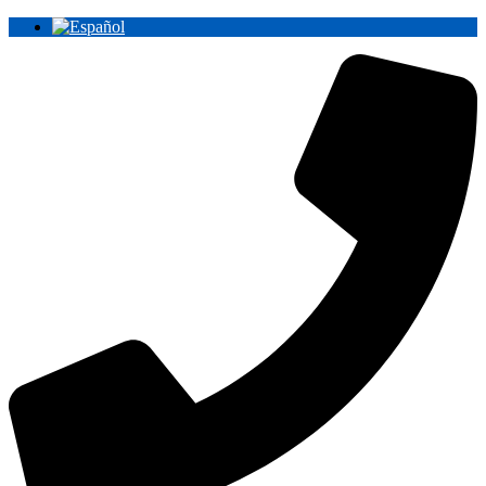
Ir
al
contenido