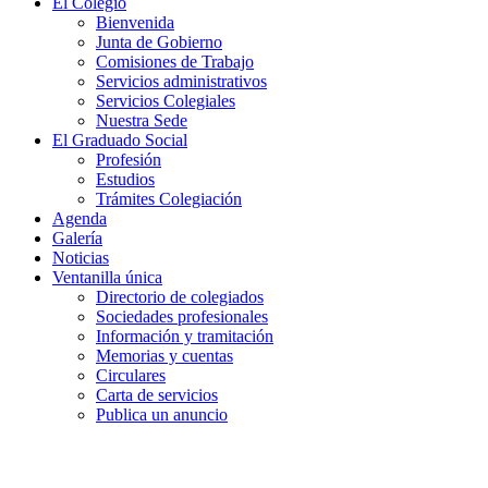
El Colegio
Bienvenida
Junta de Gobierno
Comisiones de Trabajo
Servicios administrativos
Servicios Colegiales
Nuestra Sede
El Graduado Social
Profesión
Estudios
Trámites Colegiación
Agenda
Galería
Noticias
Ventanilla única
Directorio de colegiados
Sociedades profesionales
Información y tramitación
Memorias y cuentas
Circulares
Carta de servicios
Publica un anuncio