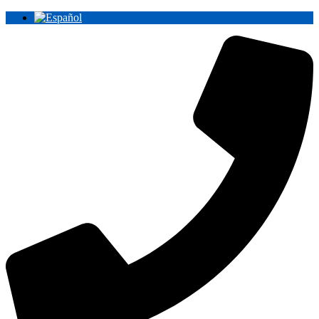
Ir
al
contenido