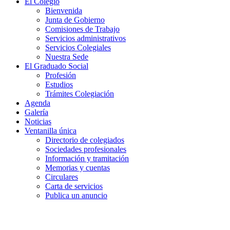
El Colegio
Bienvenida
Junta de Gobierno
Comisiones de Trabajo
Servicios administrativos
Servicios Colegiales
Nuestra Sede
El Graduado Social
Profesión
Estudios
Trámites Colegiación
Agenda
Galería
Noticias
Ventanilla única
Directorio de colegiados
Sociedades profesionales
Información y tramitación
Memorias y cuentas
Circulares
Carta de servicios
Publica un anuncio