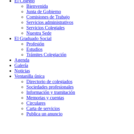
El Colegio
Bienvenida
Junta de Gobierno
Comisiones de Trabajo
Servicios administrativos
Servicios Colegiales
Nuestra Sede
El Graduado Social
Profesión
Estudios
Trámites Colegiación
Agenda
Galería
Noticias
Ventanilla única
Directorio de colegiados
Sociedades profesionales
Información y tramitación
Memorias y cuentas
Circulares
Carta de servicios
Publica un anuncio