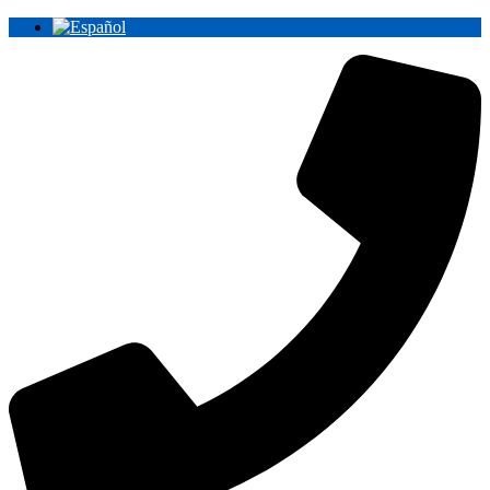
Ir
al
contenido