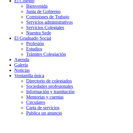
El Colegio
Bienvenida
Junta de Gobierno
Comisiones de Trabajo
Servicios administrativos
Servicios Colegiales
Nuestra Sede
El Graduado Social
Profesión
Estudios
Trámites Colegiación
Agenda
Galería
Noticias
Ventanilla única
Directorio de colegiados
Sociedades profesionales
Información y tramitación
Memorias y cuentas
Circulares
Carta de servicios
Publica un anuncio