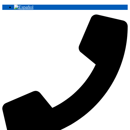
Ir
al
contenido