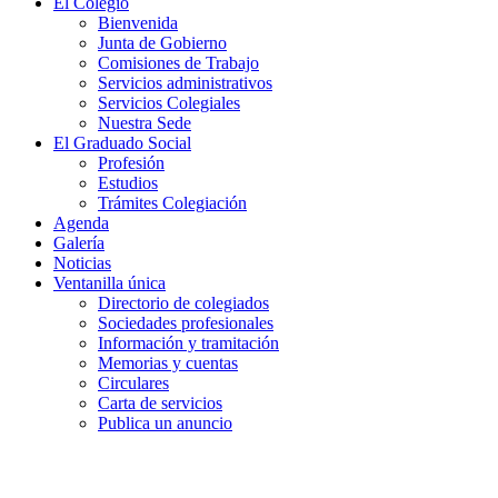
El Colegio
Bienvenida
Junta de Gobierno
Comisiones de Trabajo
Servicios administrativos
Servicios Colegiales
Nuestra Sede
El Graduado Social
Profesión
Estudios
Trámites Colegiación
Agenda
Galería
Noticias
Ventanilla única
Directorio de colegiados
Sociedades profesionales
Información y tramitación
Memorias y cuentas
Circulares
Carta de servicios
Publica un anuncio