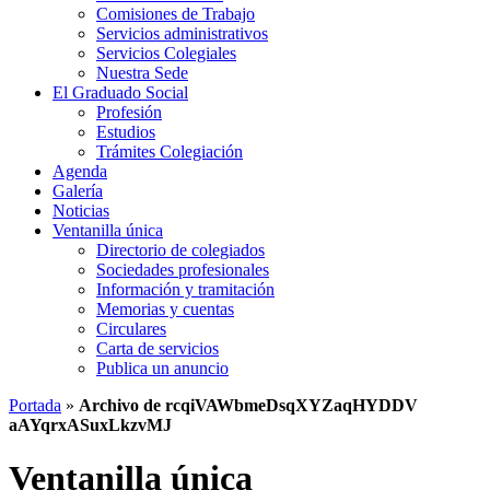
Comisiones de Trabajo
Servicios administrativos
Servicios Colegiales
Nuestra Sede
El Graduado Social
Profesión
Estudios
Trámites Colegiación
Agenda
Galería
Noticias
Ventanilla única
Directorio de colegiados
Sociedades profesionales
Información y tramitación
Memorias y cuentas
Circulares
Carta de servicios
Publica un anuncio
Portada
»
Archivo de rcqiVAWbmeDsqXYZaqHYDDV
aAYqrxASuxLkzvMJ
Ventanilla única