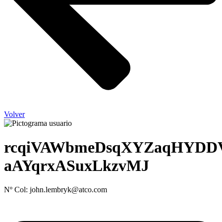
Volver
rcqiVAWbmeDsqXYZaqHYDD
aAYqrxASuxLkzvMJ
Nº Col: john.lembryk@atco.com