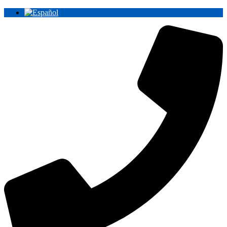
Ir
al
contenido