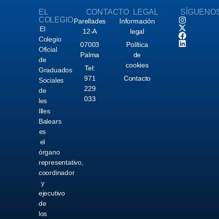
EL
CONTACTO
LEGAL
SÍGUENO
COLEGIO
Parellades
Información
El
12-A
legal
Colegio
07003
Política
Oficial
Palma
de
de
cookies
Tel:
Graduados
971
Contacto
Sociales
229
de
033
les
Illes
Balears
es
el
órgano
representativo,
coordinador
y
ejecutivo
de
los