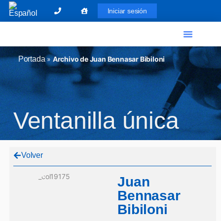
Iniciar sesión
El Graduado Social
Ventanilla única
Portada
»
Archivo de Juan Bennasar Bibiloni
Ventanilla única
Volver
Juan
Bennasar
Bibiloni