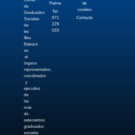
Palma
de
de
cookies
Tel:
Graduados
971
Contacto
Sociales
229
de
033
les
Illes
Balears
es
el
órgano
representativo,
coordinador
y
ejecutivo
de
los
más
de
setecientos
graduados
sociales