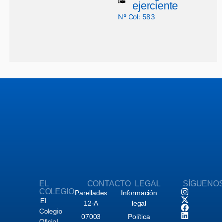
ejerciente
Nº Col: 583
EL
CONTACTO
LEGAL
SÍGUENO
COLEGIO
Parellades
Información
El
12-A
legal
Colegio
07003
Política
Oficial