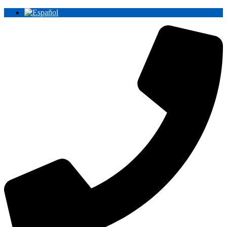
Ir
al
contenido