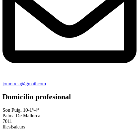
jonmircla@gmail.com
Domicilio profesional
Son Puig, 10-1º-4ª
Palma De Mallorca
7011
IllesBalears