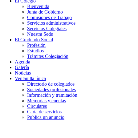
El Colegio
Bienvenida
Junta de Gobierno
Comisiones de Trabajo
Servicios administrativos
Servicios Colegiales
Nuestra Sede
El Graduado Social
Profesión
Estudios
Trámites Colegiación
Agenda
Galería
Noticias
Ventanilla única
Directorio de colegiados
Sociedades profesionales
Información y tramitación
Memorias y cuentas
Circulares
Carta de servicios
Publica un anuncio