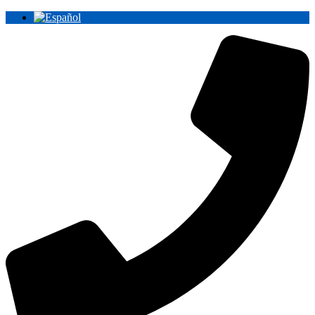
Ir
al
contenido