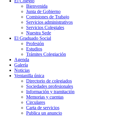
El Colegio
Bienvenida
Junta de Gobierno
Comisiones de Trabajo
Servicios administrativos
Servicios Colegiales
Nuestra Sede
El Graduado Social
Profesión
Estudios
Trámites Colegiación
Agenda
Galería
Noticias
Ventanilla única
Directorio de colegiados
Sociedades profesionales
Información y tramitación
Memorias y cuentas
Circulares
Carta de servicios
Publica un anuncio