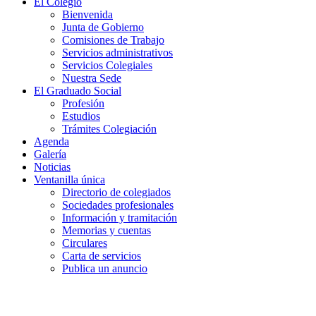
El Colegio
Bienvenida
Junta de Gobierno
Comisiones de Trabajo
Servicios administrativos
Servicios Colegiales
Nuestra Sede
El Graduado Social
Profesión
Estudios
Trámites Colegiación
Agenda
Galería
Noticias
Ventanilla única
Directorio de colegiados
Sociedades profesionales
Información y tramitación
Memorias y cuentas
Circulares
Carta de servicios
Publica un anuncio