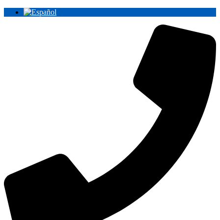
Ir
al
contenido