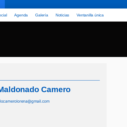
cial
Agenda
Galería
Noticias
Ventanilla única
Maldonado Camero
adocamerolorena@gmail.com