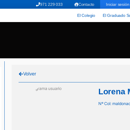
971 229 033
Contacto
Iniciar sesión
El Colegio
El Graduado So
Volver
Lorena 
Nº Col: maldon