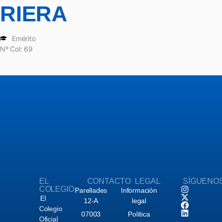
RIERA
Emérito
Nº Col: 69
EL
CONTACTO
LEGAL
SÍGUENO
COLEGIO
Parellades
Información
El
12-A
legal
Colegio
07003
Política
Oficial