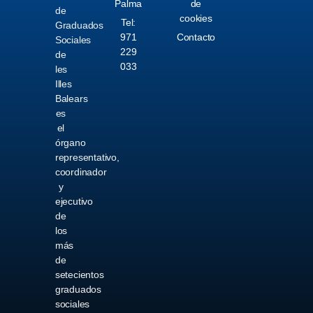
Palma
de
de
cookies
Tel:
Graduados
971
Contacto
Sociales
229
de
033
les
Illes
Balears
es
el
órgano
representativo,
coordinador
y
ejecutivo
de
los
más
de
setecientos
graduados
sociales