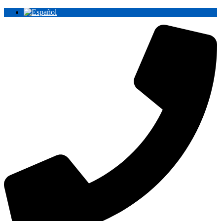
Ir
al
contenido