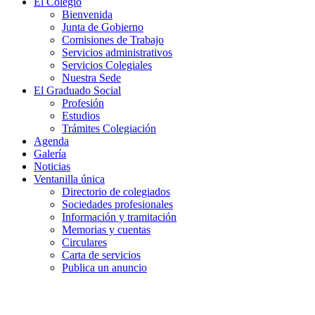
El Colegio
Bienvenida
Junta de Gobierno
Comisiones de Trabajo
Servicios administrativos
Servicios Colegiales
Nuestra Sede
El Graduado Social
Profesión
Estudios
Trámites Colegiación
Agenda
Galería
Noticias
Ventanilla única
Directorio de colegiados
Sociedades profesionales
Información y tramitación
Memorias y cuentas
Circulares
Carta de servicios
Publica un anuncio