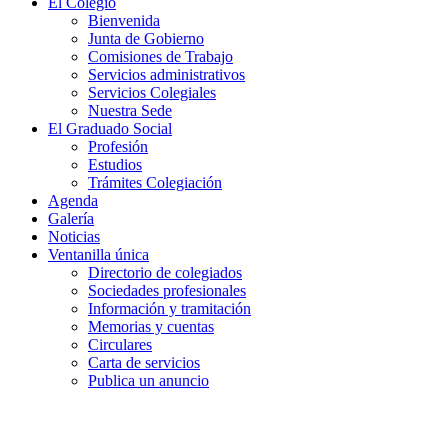
El Colegio
Bienvenida
Junta de Gobierno
Comisiones de Trabajo
Servicios administrativos
Servicios Colegiales
Nuestra Sede
El Graduado Social
Profesión
Estudios
Trámites Colegiación
Agenda
Galería
Noticias
Ventanilla única
Directorio de colegiados
Sociedades profesionales
Información y tramitación
Memorias y cuentas
Circulares
Carta de servicios
Publica un anuncio