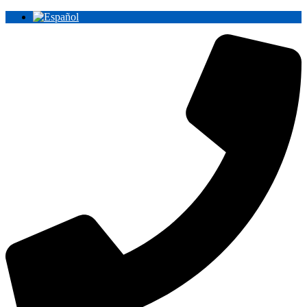
Ir
al
contenido