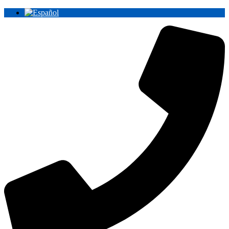
Ir
al
contenido