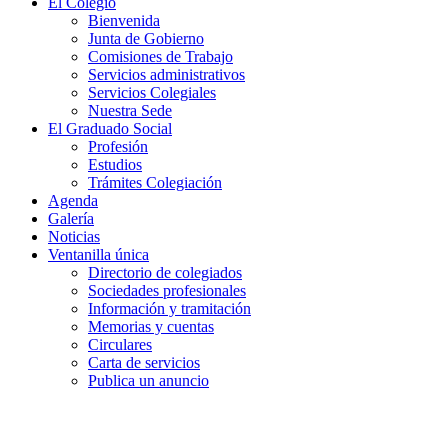
El Colegio
Bienvenida
Junta de Gobierno
Comisiones de Trabajo
Servicios administrativos
Servicios Colegiales
Nuestra Sede
El Graduado Social
Profesión
Estudios
Trámites Colegiación
Agenda
Galería
Noticias
Ventanilla única
Directorio de colegiados
Sociedades profesionales
Información y tramitación
Memorias y cuentas
Circulares
Carta de servicios
Publica un anuncio