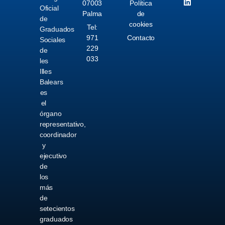
07003
Política
Oficial
Palma
de
de
cookies
Tel:
Graduados
971
Contacto
Sociales
229
de
033
les
Illes
Balears
es
el
órgano
representativo,
coordinador
y
ejecutivo
de
los
más
de
setecientos
graduados