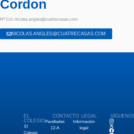
Cordon
Nº Col: nicolas.angles@cuatrecasas.com
NICOLAS.ANGLES@CUATRECASAS.COM
EL
CONTACTO
LEGAL
SÍGUENO
COLEGIO
Parellades
Información
El
12-A
legal
Colegio