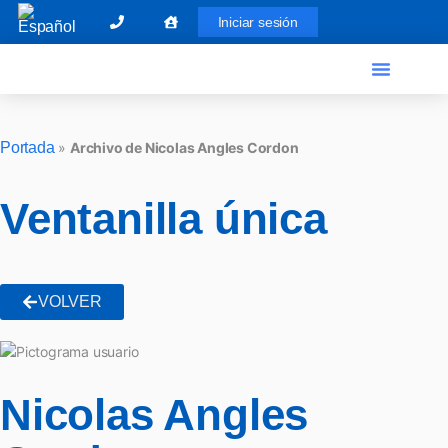
Iniciar sesión
El Graduado Social
Ventanilla única
Portada
»
Archivo de Nicolas Angles Cordon
Ventanilla única
VOLVER
Nicolas Angles