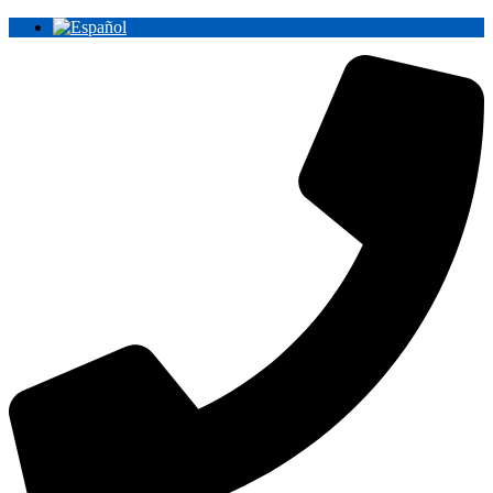
Ir
al
contenido