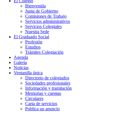
El Colegio
Bienvenida
Junta de Gobierno
Comisiones de Trabajo
Servicios administrativos
Servicios Colegiales
Nuestra Sede
El Graduado Social
Profesión
Estudios
Trámites Colegiación
Agenda
Galería
Noticias
Ventanilla única
Directorio de colegiados
Sociedades profesionales
Información y tramitación
Memorias y cuentas
Circulares
Carta de servicios
Publica un anuncio