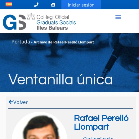
Iniciar sesión
Portada
»
Archivo de Rafael Perelló Llompart
Ventanilla única
Volver
Rafael Perelló
Llompart