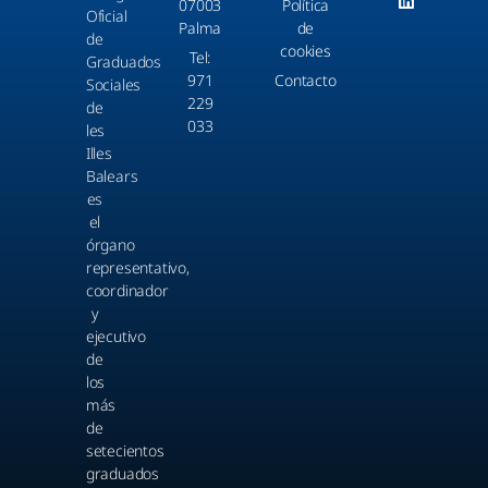
07003
Política
Oficial
Palma
de
de
cookies
Tel:
Graduados
971
Contacto
Sociales
229
de
033
les
Illes
Balears
es
el
órgano
representativo,
coordinador
y
ejecutivo
de
los
más
de
setecientos
graduados