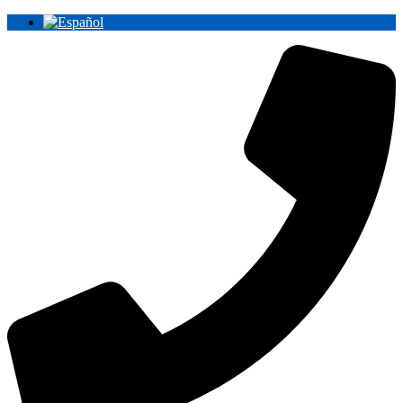
Ir
al
contenido