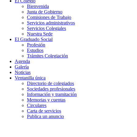
El Colegio
Bienvenida
Junta de Gobierno
Comisiones de Trabajo
Servicios administrativos
Servicios Colegiales
Nuestra Sede
El Graduado Social
Profesión
Estudios
Trámites Colegiación
Agenda
Galería
Noticias
Ventanilla única
Directorio de colegiados
Sociedades profesionales
Información y tramitación
Memorias y cuentas
Circulares
Carta de servicios
Publica un anuncio