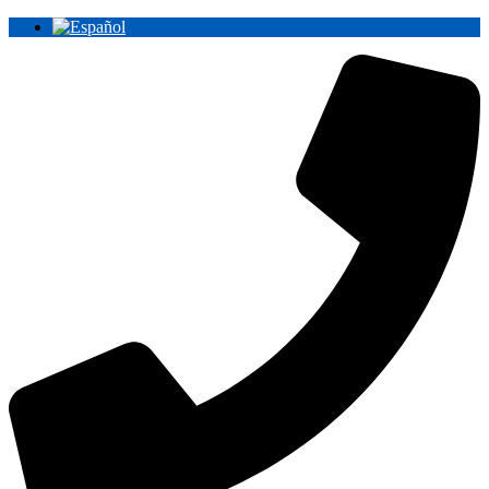
Ir
al
contenido