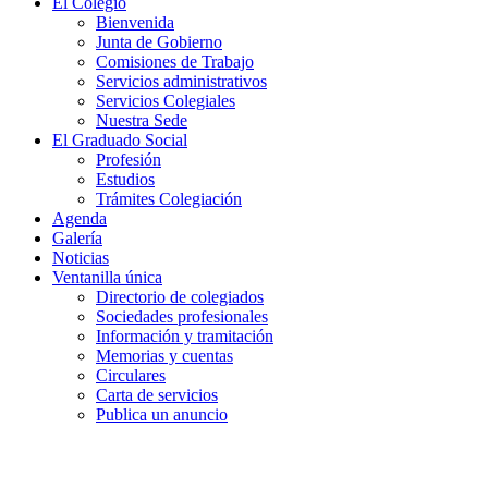
El Colegio
Bienvenida
Junta de Gobierno
Comisiones de Trabajo
Servicios administrativos
Servicios Colegiales
Nuestra Sede
El Graduado Social
Profesión
Estudios
Trámites Colegiación
Agenda
Galería
Noticias
Ventanilla única
Directorio de colegiados
Sociedades profesionales
Información y tramitación
Memorias y cuentas
Circulares
Carta de servicios
Publica un anuncio