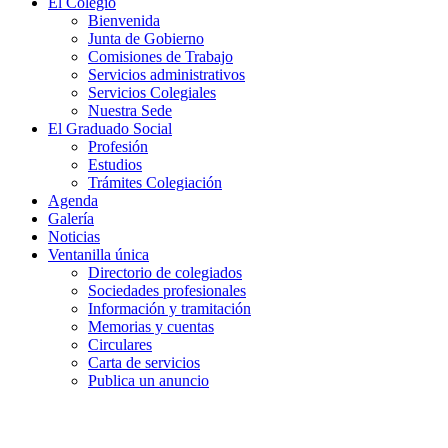
El Colegio
Bienvenida
Junta de Gobierno
Comisiones de Trabajo
Servicios administrativos
Servicios Colegiales
Nuestra Sede
El Graduado Social
Profesión
Estudios
Trámites Colegiación
Agenda
Galería
Noticias
Ventanilla única
Directorio de colegiados
Sociedades profesionales
Información y tramitación
Memorias y cuentas
Circulares
Carta de servicios
Publica un anuncio