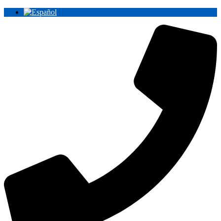
Ir
al
contenido