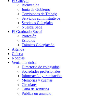
El Colegio
Bienvenida
Junta de Gobierno
Comisiones de Trabajo
Servicios administrativos
Servicios Colegiales
Nuestra Sede
El Graduado Social
Profesión
Estudios
Trámites Colegiación
Agenda
Galería
Noticias
Ventanilla única
Directorio de colegiados
Sociedades profesionales
Información y tramitación
Memorias y cuentas
Circulares
Carta de servicios
Publica un anuncio