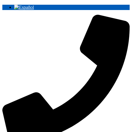
Ir
al
contenido