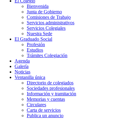
El Colegio
Bienvenida
Junta de Gobierno
Comisiones de Trabajo
Servicios administrativos
Servicios Colegiales
Nuestra Sede
El Graduado Social
Profesión
Estudios
Trámites Colegiación
Agenda
Galería
Noticias
Ventanilla única
Directorio de colegiados
Sociedades profesionales
Información y tramitación
Memorias y cuentas
Circulares
Carta de servicios
Publica un anuncio