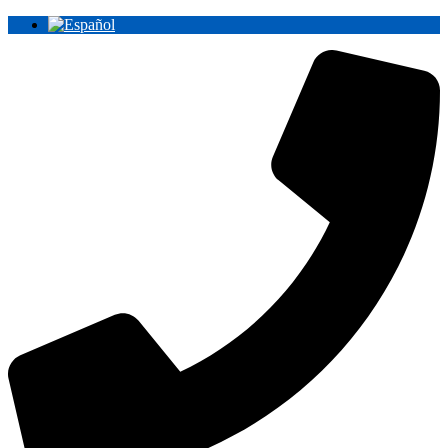
Ir
al
contenido