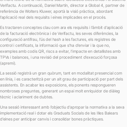
Verifactu. A continuació, Daniel Martín, director a Global 4, partner de
referència de Wolters Kluwer, aportà la visió pràctica, abordant
l’aplicació real dels requisits i eines implicades en el procés.
Es tractaren conceptes clau com ara els requisits i l’àmbit d’aplicació
de la facturació electrònica i de Verifactu, les seves diferències, la
configuració antifrau, l’ús del hash a les factures, els registres de
control i certificats, la informació que s’ha d’enviar i la que no,
exemples amb codis QR, riscs a evitar, l’impacte en detallistes amb
TPVs i balances, i una revisió del procediment d’execució forçosa
(apremi).
La sessió registrà un gran quòrum, tant en modalitat presencial com
en línia, i es caracteritzà per un alt grau de participació per part dels
assistents. En acabar les exposicions, els ponents respongueren
nombroses preguntes, generant un espai molt enriquidor de diàleg
tècnic i aclariment de dubtes.
Una sessió interessant amb l’objectiu d’apropar la normativa a la seva
implementació real i dotar els Graduats Socials de les Illes Balears
d’eines per anticipar canvis i consolidar bones pràctiques.