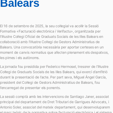
Balears
El 16 de setembre de 2025, la seu col·legial va acollir la Sessió
Formativa «Facturació electrònica i Verifactu», organitzada per
l’Il·lustre Col·legi Oficial de Graduats Socials de les Illes Balears en
col·laboració amb l’Il·lustre Col·legi de Gestors Administratius de
Balears. Una convocatòria necessària per aportar certeses en un
moment de canvis normatius que afecten plenament els despatxos,
les pimes i els autònoms.
La jornada fou presidida per Federico Hermosel, tresorer de l’Il·lustre
Col·legi de Graduats Socials de les Illes Balears, qui exercí d’amfitrió
durant la presentació de l’acte. Per part seva, Miguel Ángel García,
president del Col·legi de Gestors Administratius de Balears, fou
l’encarregat de presentar els ponents.
La sessió comptà amb les intervencions de Santiago Janer, associat
principal del departament de Dret Tributari de Garrigues Advocats, i
Antonio Soler, associat del mateix departament, qui desenvoluparem
el marc teòric de la normativa sobre facturació electrònica i el sistema