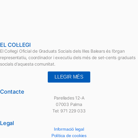
EL COL·LEGI
El Col·legi Oficial de Graduats Socials dels Illes Balears és l’òrgan
representatiu, coordinador i executiu dels més de set-cents graduats
socials d’aquesta comunitat.
LLEGIR MÉS
Contacte
Parellades 12-A
07003 Palma
Tel: 971 229 033
Legal
Informació legal
Política de cookies