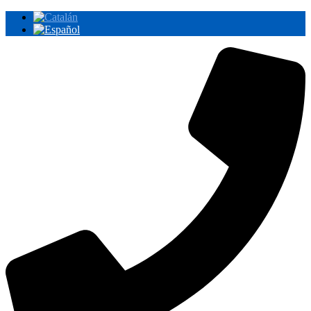
Ir
al
contenido