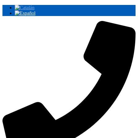
Ir
al
contenido