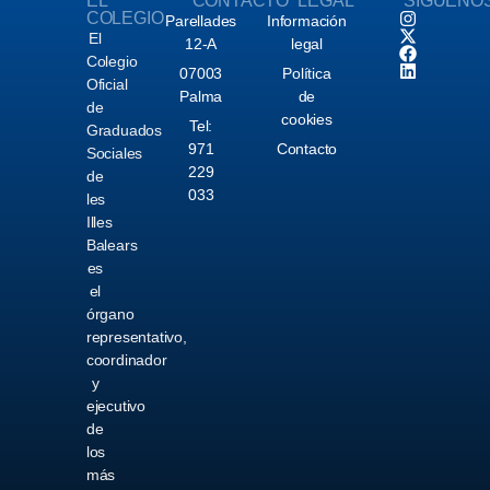
EL
CONTACTO
LEGAL
SÍGUENO
COLEGIO
Parellades
Información
El
12-A
legal
Colegio
07003
Política
Oficial
Palma
de
de
cookies
Tel:
Graduados
971
Contacto
Sociales
229
de
033
les
Illes
Balears
es
el
órgano
representativo,
coordinador
y
ejecutivo
de
los
más