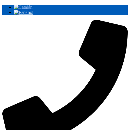
Ir
al
contenido